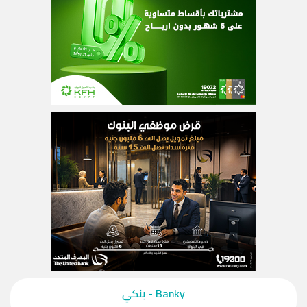
‎Banky - بنكي‎