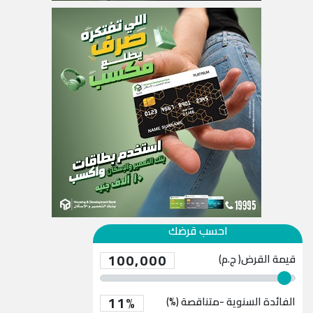
احسب قرضك
100,000
قيمة القرض( ج.م)
11%
الفائدة السنوية -متناقصة (%)