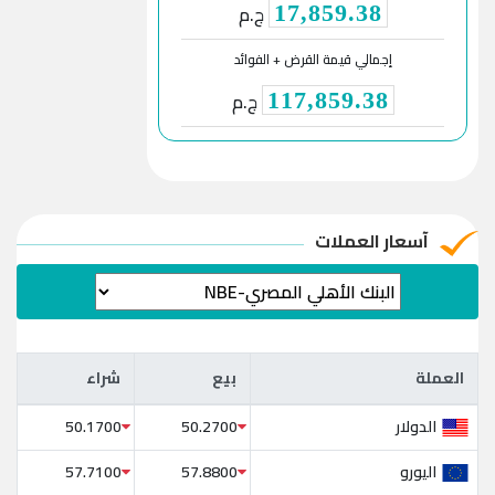
ج.م
17,859.38
إجمالي قيمة القرض + الفوائد
ج.م
117,859.38
آسعار العملات
العملة
بيع
شراء
العملة
بيع
شراء
الدولار
50.1700
50.2700
اليورو
57.7100
57.8800