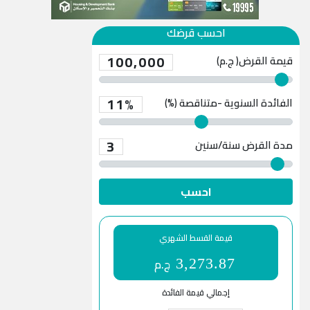
احسب قرضك
100,000
قيمة القرض( ج.م)
11%
الفائدة السنوية -متناقصة (%)
3
مدة القرض
سنة/سنين
احسب
قيمة القسط الشهري
ج.م
3,273.87
إجمالي قيمة الفائدة