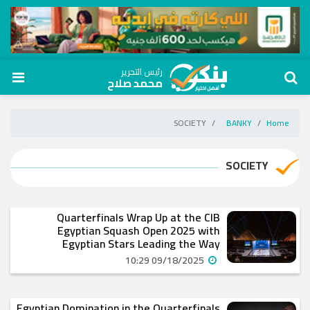
رئيس التحرير
محمد صلاح
SOCIETY
BANKY
Home
SOCIETY
Quarterfinals Wrap Up at the CIB
Egyptian Squash Open 2025 with
Egyptian Stars Leading the Way
09/18/2025 10:29
Egyptian Domination in the Quarterfinals