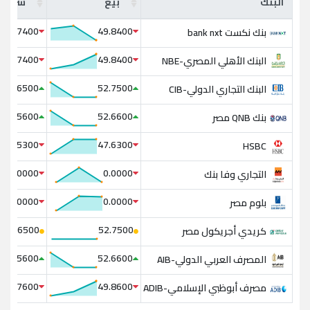
البنك
بيع
شراء
49.7400
49.8400
بنك نكست bank nxt
49.7400
49.8400
البنك الأهلي المصري-NBE
52.6500
52.7500
البنك التجاري الدولي-CIB
52.5600
52.6600
بنك QNB مصر
47.5300
47.6300
HSBC
0.0000
0.0000
التجاري وفا بنك
0.0000
0.0000
بلوم مصر
52.6500
52.7500
كريدي أجريكول مصر
52.5600
52.6600
المصرف العربي الدولي-AIB
49.7600
49.8600
مصرف أبوظبي الإسلامي-ADIB