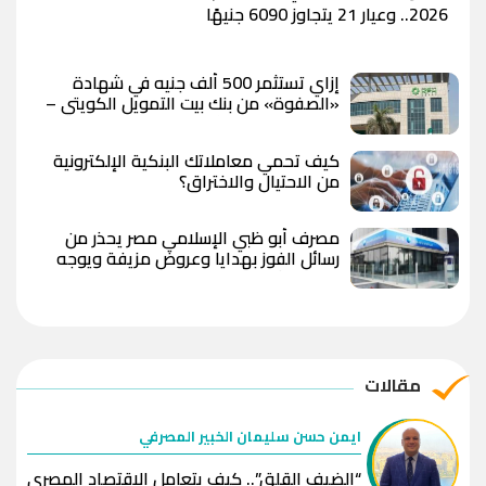
2026.. وعيار 21 يتجاوز 6090 جنيهًا
إزاي تستثمر 500 ألف جنيه في شهادة
«الصفوة» من بنك بيت التمويل الكويتي –
مصر بعد رفع العائد؟
كيف تحمي معاملاتك البنكية الإلكترونية
من الاحتيال والاختراق؟
مصرف أبو ظبي الإسلامي مصر يحذر من
رسائل الفوز بهدايا وعروض مزيفة ويوجه
بعدم مشاركة البيانات المصرفية
مقالات
ايمن حسن سليمان الخبير المصرفي
“الضيف القلق”.. كيف يتعامل الاقتصاد المصري