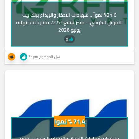
%21.6 نمواً .. شهادات الادخار والإيداع ببنك بيت
التمويل الكويتي – مصر ترتفع لـ22.5 مليار جنيه بنهاية
يونيو 2026
0
هل الموضوع مفيد؟
71.4 % نموا
محفظة شهادات الادخار ببنك قناة السويس ترتفع