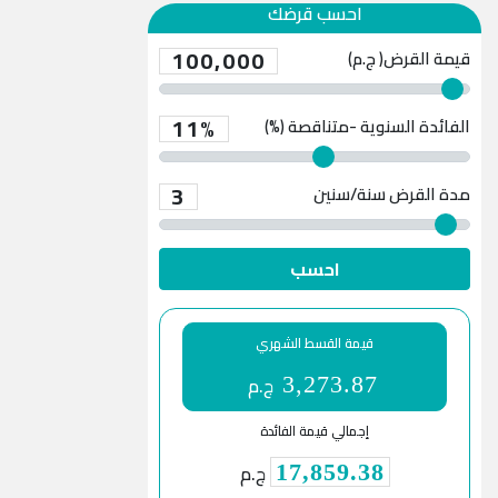
احسب قرضك
100,000
قيمة القرض( ج.م)
11%
الفائدة السنوية -متناقصة (%)
3
مدة القرض
سنة/سنين
احسب
قيمة القسط الشهري
ج.م
3,273.87
إجمالي قيمة الفائدة
ج.م
17,859.38