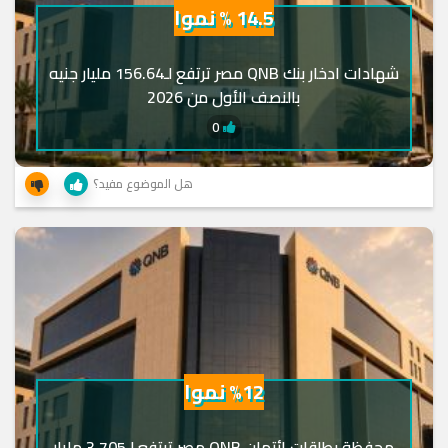
14.5 % نموا
شهادات ادخار بنك QNB مصر ترتفع لـ156.64 مليار جنيه
بالنصف الأول من 2026
0
هل الموضوع مفيد؟
%12 نموا
محفظة بطاقات ائتمان QNB مصر ترتفع لـ3.705 مليار