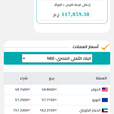
إجمالي قيمة القرض + الفوائد
ج.م
117,859.38
آسعار العملات
العملة
بيع
شراء
العملة
بيع
شراء
الدولار
49.7400
49.8400
اليورو
57.2900
57.7100
الدينار الكويتي
157.3300
162.3100