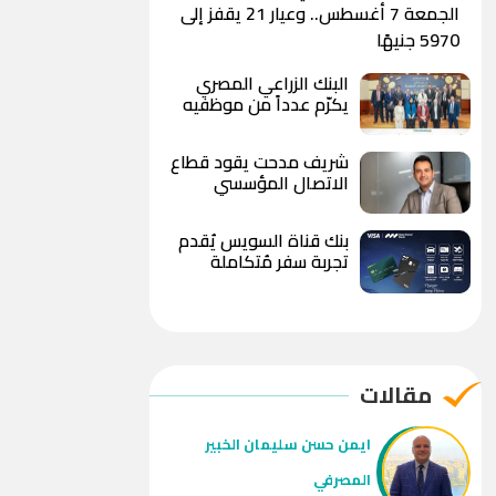
الجمعة 7 أغسطس.. وعيار 21 يقفز إلى
5970 جنيهًا
البنك الزراعي المصري
يكرّم عدداً من موظفيه
المتميزين لتحقيق ارقام
استثنائية في القروض
شريف مدحت يقود قطاع
الشخصية خلال الربع الأول
الاتصال المؤسسي
من 2026
بالمصرف المتحد بخبرة
تمتد لأكثر من 18 عاماً
بنك قناة السويس يُقدم
تجربة سفر مُتكاملة
لحاملي بطاقات Visa
الائتمانية
مقالات
ايمن حسن سليمان الخبير
المصرفي