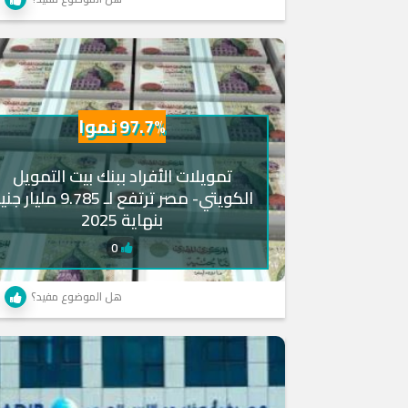
97.7% نموا
تمويلات الأفراد ببنك بيت التمويل
الكويتي- مصر ترتفع لـ 9.785 مليار 
بنهاية 2025
0
هل الموضوع مفيد؟