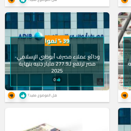
39 % نموا
ودائع عملاء مصرف أبوظبي الإسلامي-
جنيه
مصر ترتفع لـ277.9 مليار جنيه بنهاية
2025
0
هل الموضوع مفيد؟