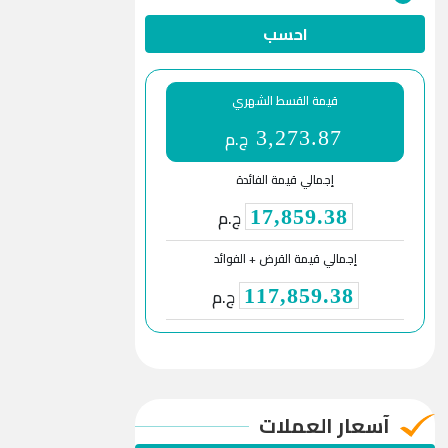
احسب
قيمة القسط الشهري
ج.م
3,273.87
إجمالي قيمة الفائدة
ج.م
17,859.38
إجمالي قيمة القرض + الفوائد
ج.م
117,859.38
آسعار العملات