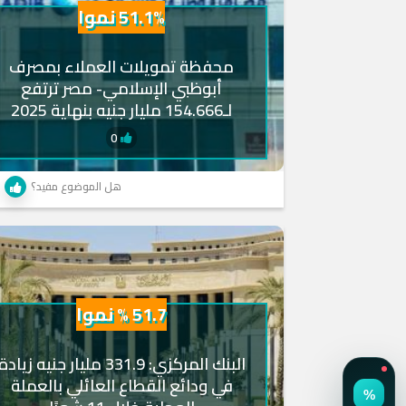
51.1% نموا
محفظة تمويلات العملاء بمصرف
أبوظبي الإسلامي- مصر ترتفع
لـ154.666 مليار جنيه بنهاية 2025
0
هل الموضوع مفيد؟
51.7 % نموا
البنك المركزي: 331.9 مليار جنيه زيادة
في ودائع القطاع العائلي بالعملة