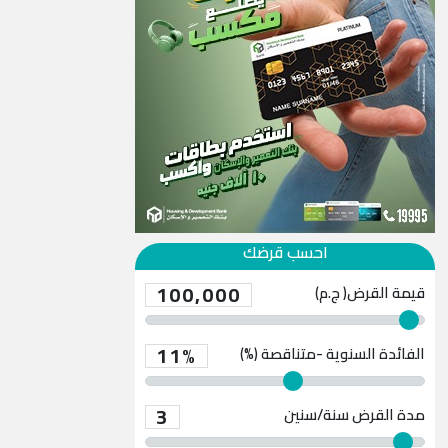
احسب قرضك
100,000
قيمة القرض( ج.م)
11%
الفائدة السنوية -متناقصة (%)
3
مدة القرض
سنة/سنين