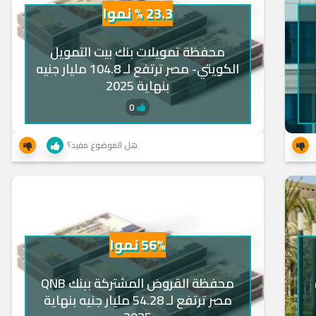
23.3 % نموا
محفظة تمويلات بنك بيت التمويل
الكويتي- مصر ترتفع لـ 104.8 مليار جنيه
بنهاية 2025
0
هل الموضوع مفيد؟
56% نموا
محفظة القروض المشتركة ببنك QNB
مصر ترتفع لـ 54.28 مليار جنيه بنهاية