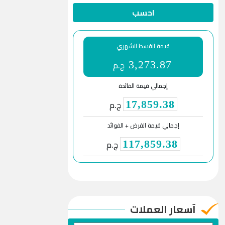
احسب
قيمة القسط الشهري
ج.م
3,273.87
إجمالي قيمة الفائدة
ج.م
17,859.38
إجمالي قيمة القرض + الفوائد
ج.م
117,859.38
آسعار العملات