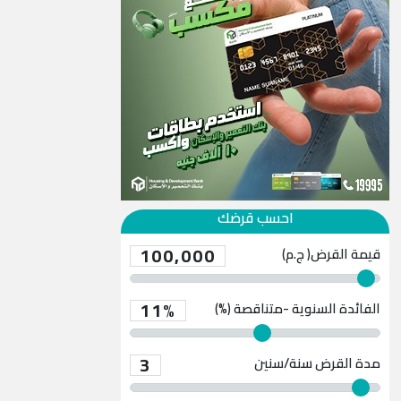
احسب قرضك
100,000
قيمة القرض( ج.م)
11%
الفائدة السنوية -متناقصة (%)
3
مدة القرض
سنة/سنين