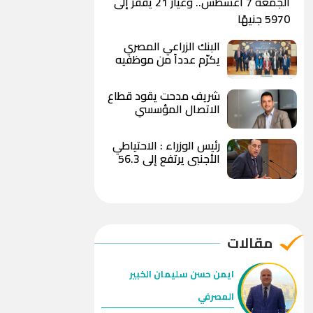
الجمعة 7 أغسطس.. وعيار 21 يقفز إلى
5970 جنيهًا
البنك الزراعي المصري
يكرّم عدداً من موظفيه
المتميزين لتحقيق ارقام
استثنائية في القروض
شريف مدحت يقود قطاع
الشخصية خلال الربع الأول
الاتصال المؤسسي
من 2026
بالمصرف المتحد بخبرة
تمتد لأكثر من 18 عاماً
رئيس الوزراء : الاحتياطي
الأجنبي يرتفع إلى 56.3
مليار دولار بنهاية يوليو
ويعزز متانة الاقتصاد
المصري
مقالات
ايمن حسن سليمان الخبير
المصرفي