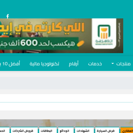
منتجات
خدمات
أرقام
تكنولوجيا مالية
أفضل 10 بنوك
العقاري
قرض السيارة
الشهادات
الودائع
البطاقات
قروض الشركات
الحس