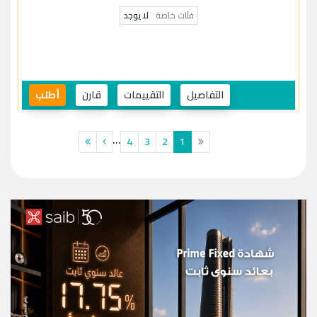
فئات خاصة
لا يوجد
التفاصيل
التقييمات
قارن
أطلب
...
4
3
2
1