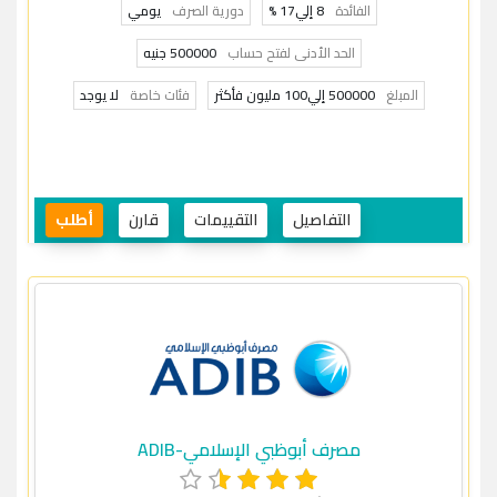
الفائدة
8 إلي17 %
دورية الصرف
يومي
الحد الأدنى لفتح حساب
500000 جنيه
المبلغ
500000 إلي100 مليون فأكثر
فئات خاصة
لا يوجد
التفاصيل
التقييمات
قارن
أطلب
مصرف أبوظبي الإسلامي-ADIB