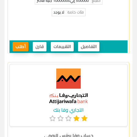
المبلغ
500000 إلي10000000 جنيه فأكثر
فئات خاصة
لا يوجد
التفاصيل
التقييمات
قارن
أطلب
التجاري وفا بنك
حساب وفا بيزنس اليومي