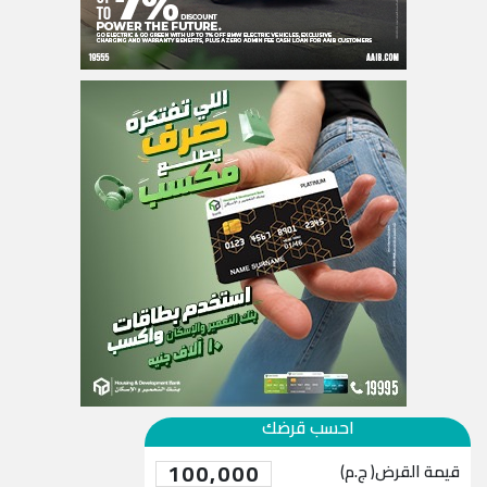
احسب قرضك
100,000
قيمة القرض( ج.م)