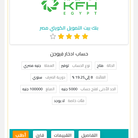
بنك بيت التمويل الكويتي مصر
حساب ادخار فيوجن
الحالة
متاح
نوع الحساب
توفير
العملة
جنيه مصري
الفائدة
8 إلي19.25 %
دورية الصرف
سنوي
الحد الأدنى لفتح حساب
5000 جنيه
المبلغ
100000 جنيه
فئات خاصة
لا يوجد
التفاصيل
التقييمات
قارن
أطلب