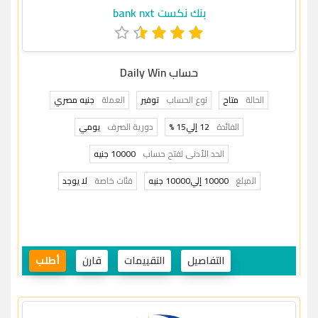
بنك نكست bank nxt
حساب Daily Win
الحالة
متاح
نوع الحساب
توفير
العملة
جنيه مصري
الفائدة
12 إلي15 %
دورية الصرف
يومي
الحد الأدنى لفتح حساب
10000 جنيه
المبلغ
10000 إلي10000 جنيه
فئات خاصة
لا يوجد
التفاصيل
التقييمات
قارن
أطلب