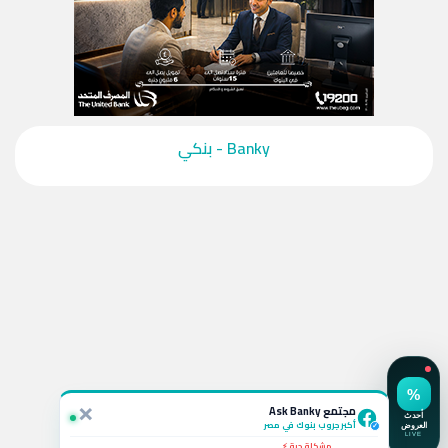
‎Banky - بنكي‎
استفسار نشط 💬
لو ربطت شهادة الـ 19.5% في CIB أقدر أكسرها بعد كام شهر
وايه الخسارة؟
×
سؤال بالتعليقات 🚗
مجتمع Ask Banky
يا جماعة ايه أفضل قرض سيارة بمرتب 6000 جنيه وبدون
مقدم حالياً؟
أكبر جروب بنوك في مصر
✓
مشكلة حية ⚡