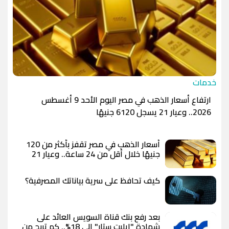
خدمات
ارتفاع أسعار الذهب في مصر اليوم الأحد 9 أغسطس
2026.. وعيار 21 يسجل 6120 جنيهًا
أسعار الذهب في مصر تقفز بأكثر من 120
جنيهًا خلال أقل من 24 ساعة.. وعيار 21
يسجل 6100 جنيه وسط توقعات بوصول
الأوقية إلى 5000 دولار
كيف تحافظ على سرية بياناتك المصرفية؟
بعد رفع بنك قناة السويس العائد على
شهادة "إيليت ستار" إلى 18%.. كم تربح من