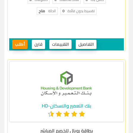
تقسيط بدون فائدة
0
الحالة
متاح
التفاصيل
التقييمات
قارن
أطلب
بنك التعمير والاسكان-HD
بطاقة رويال للخصم المباشر