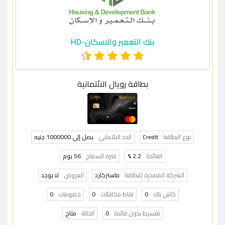
بنك التعمير والاسكان-HD
بطاقة رويال الائتمانية
نوع البطاقة
Credit
الحد الائتماني
يصل إلي 1000000 جنيه
الفائدة
2.2 %
فترة السماح
56 يوم
الشركة المصدرة للبطاقة
ماستركارد
العروض
لا يوجد
كاش باك
0
نقاط مكافئات
0
خصومات
0
تقسيط بدون فائدة
0
الحالة
متاح