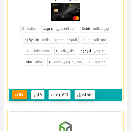
نوع البطاقة
Debit
الحد الائتماني
لا يوجد
الفائدة
0
فترة السماح
0
الشركة المصدرة للبطاقة
ماستركارد
العروض
لا يوجد
كاش باك
0
نقاط مكافئات
0
خصومات
0
تقسيط بدون فائدة
0
الحالة
متاح
التفاصيل
التقييمات
قارن
أطلب