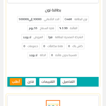
بطاقة نون
نوع البطاقة
Credit
الحد الائتماني
30000 إلي500000
الفائدة
3.99 %
فترة السماح
55 يوم
الشركة المصدرة للبطاقة
فيزا
العروض
لا يوجد
كاش باك
0
نقاط مكافئات
0
خصومات
0
تقسيط بدون فائدة
0
الحالة
لا يوجد
التفاصيل
التقييمات
قارن
أطلب