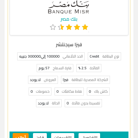
بنك مصر
فيزا سيجنتشر
نوع البطاقة
Credit
الحد الائتماني
100000 إلي300000 جنييه
الفائدة
2.5 %
فترة السماح
57 يوم
الشركة المصدرة للبطاقة
فيزا
العروض
لا يوجد
كاش باك
0
نقاط مكافئات
0
خصومات
0
تقسيط بدون فائدة
0
الحالة
لا يوجد
التفاصيل
التقييمات
قارن
أطلب