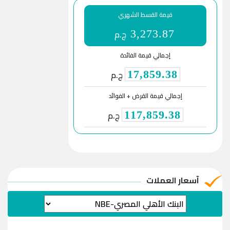
قيمة القسط الشهري
ج.م
3,273.87
إجمالي قيمة الفائدة
ج.م
17,859.38
إجمالي قيمة القرض + الفوائد
ج.م
117,859.38
آسعار العملات