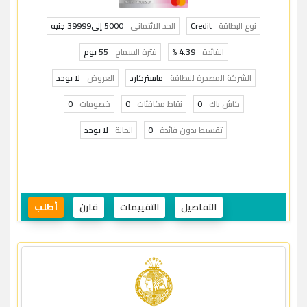
نوع البطاقة
Credit
الحد الائتماني
5000 إلي39999 جنيه
الفائدة
4.39 %
فترة السماح
55 يوم
الشركة المصدرة للبطاقة
ماستركارد
العروض
لا يوجد
كاش باك
0
نقاط مكافئات
0
خصومات
0
تقسيط بدون فائدة
0
الحالة
لا يوجد
التفاصيل
التقييمات
قارن
أطلب