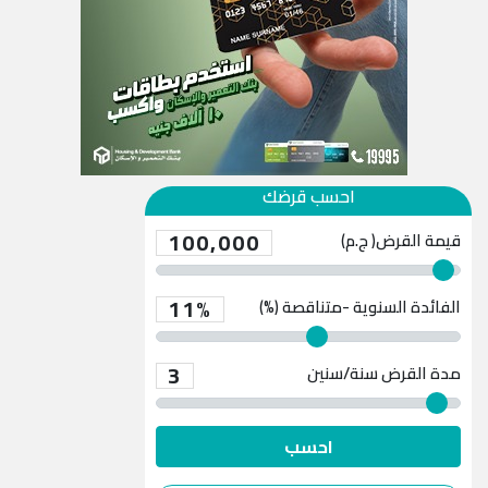
احسب قرضك
100,000
قيمة القرض( ج.م)
11%
الفائدة السنوية -متناقصة (%)
3
مدة القرض
سنة/سنين
احسب