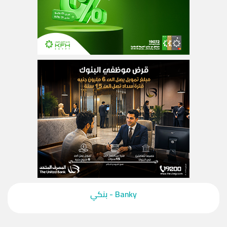
‎Banky - بنكي‎