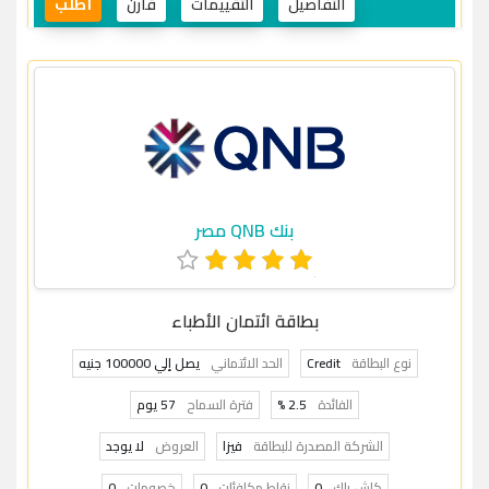
التفاصيل
التقييمات
قارن
أطلب
بنك QNB مصر
بطاقة ائتمان الأطباء
نوع البطاقة
Credit
الحد الائتماني
يصل إلي 100000 جنيه
الفائدة
2.5 %
فترة السماح
57 يوم
الشركة المصدرة للبطاقة
فيزا
العروض
لا يوجد
كاش باك
0
نقاط مكافئات
0
خصومات
0