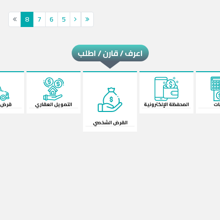
8
7
6
5
اعرف / قارن / اطلب
لكترونية
القرض الشخصي
قرض السيارة
الش
التمويل العقاري