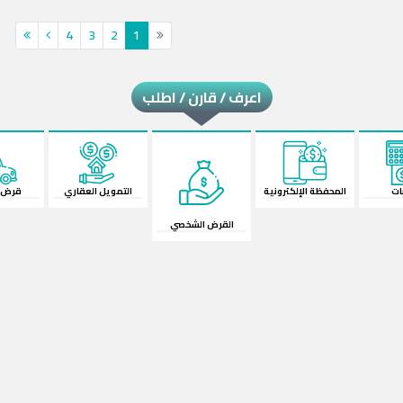
4
3
2
1
اعرف / قارن / اطلب
ات
المحفظة الإلكترونية
التمويل العقاري
قرض ا
القرض الشخصي