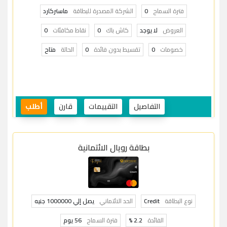
فترة السماح
0
الشركة المصدرة للبطاقة
ماستركارد
العروض
لا يوجد
كاش باك
0
نقاط مكافئات
0
خصومات
0
تقسيط بدون فائدة
0
الحالة
متاح
التفاصيل
التقييمات
قارن
أطلب
بطاقة رويال الائتمانية
نوع البطاقة
Credit
الحد الائتماني
يصل إلي 1000000 جنيه
الفائدة
2.2 %
فترة السماح
56 يوم