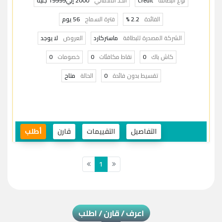
نوع البطاقة
Credit
الحد الائتماني
2000 إلي19999 جنيه
الفائدة
2.2 %
فترة السماح
56 يوم
الشركة المصدرة للبطاقة
ماستركارد
العروض
لا يوجد
كاش باك
0
نقاط مكافئات
0
خصومات
0
تقسيط بدون فائدة
0
الحالة
متاح
التفاصيل
التقييمات
قارن
أطلب
1
اعرف / قارن / اطلب