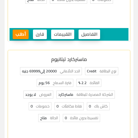
التفاصيل
التقييمات
قارن
أطلب
ماستركارد تيتانيوم
نوع البطاقة
Credit
الحد الائتماني
20000 إلي69999 جنيه
الفائدة
2.2 %
فترة السماح
56 يوم
الشركة المصدرة للبطاقة
ماستركارد
العروض
لا يوجد
كاش باك
0
نقاط مكافئات
0
خصومات
0
تقسيط بدون فائدة
0
الحالة
متاح