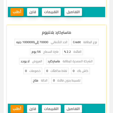
التفاصيل
التقييمات
قارن
أطلب
ماستركارد بلاتنيوم
نوع البطاقة
Credit
الحد الائتماني
70000 إلي1000000 جنيه
الفائدة
2.2 %
فترة السماح
56 يوم
الشركة المصدرة للبطاقة
ماستركارد
العروض
لا يوجد
كاش باك
0
نقاط مكافئات
0
خصومات
0
تقسيط بدون فائدة
0
الحالة
متاح
التفاصيل
التقييمات
قارن
أطلب