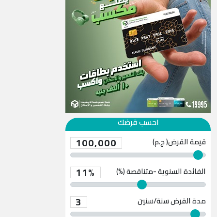
احسب قرضك
100,000
قيمة القرض( ج.م)
11%
الفائدة السنوية -متناقصة (%)
3
مدة القرض
سنة/سنين