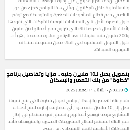
الأعمال بهدف تعزيز قدرتهن على إدارة التوسعات التشغيلية
والاستثمارية داخل شركاتهن. ويأتي هذا البرنامج كجزء من دور
البنك في دعم قطاع المشروعات الصغيرة والمتوسطة مع توفير
حلول قصيرة الأجل تلبي الاحتياجات اليومية للشركات التي تقودها
رائدات الأعمال خصوصا تلك التي يتراوح حجم أعمالها بين مليون
و200 مليون جنيه سنويا. لا يعد البرنامج مبادرة جديدة بل هو أحد
حلول التمويل المستمرة لدى البنك ضمن مجموعة منتجاته
الموجهة للسيدات.
بتمويل يصل لـ10 ملايين جنيه .. مزايا وتفاصيل برنامج
"خطوة" من بنك التعمير والإسكان
03:38 م - الثلاثاء 11 نوفمبر 2025
يقدم بنك التعمير والإسكان برنامج تمويل خطوة الذي يتيح تمويلا
يصل إلى 10 ملايين جنيه بدون أي مصاريف إدارية لمنح أصحاب
المشاريع فرصة توسيع أعمالهم وتحقيق نمو مستدام في إطار
دعم البنك المستمر لقطاع المشروعات الصغيرة والمتوسطة كأحد
المحركات الأساسية للنمو الاقتصادي في مصر.