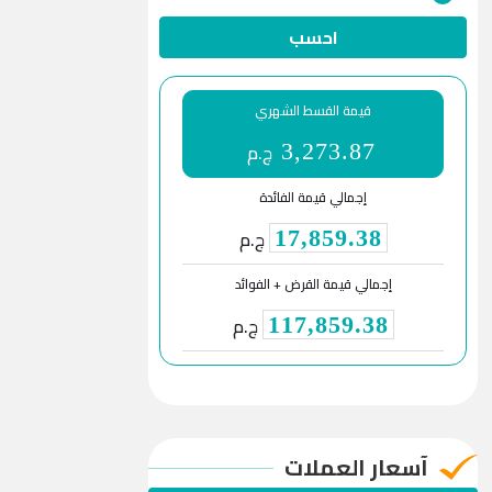
احسب
قيمة القسط الشهري
ج.م
3,273.87
إجمالي قيمة الفائدة
ج.م
17,859.38
إجمالي قيمة القرض + الفوائد
ج.م
117,859.38
آسعار العملات