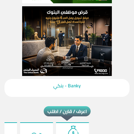
‎Banky - بنكي‎
اعرف / قارن / اطلب