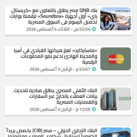
بنك QNB مصر يطلق بالتعاون مع «كريستال
باي» أول أجهزة «Soundbox» لرقمنة بوابات
تحصيل الرسوم في السوق المصرية
02:54 ص - الثلاثاء 4 أغسطس 2026
«ماستركارد» تعزز هيكلها القيادي في آسيا
والمحيط الهادئ لدعم نمو المدفوعات
الرقمية
03:07 م - الإثنين 3 أغسطس 2026
البنك الأهلي المصري يطلق مبادرة لتحديث
بيانات العملاء بالخارج عبر السفارات
والقنصليات المصرية
12:59 م - الإثنين 3 أغسطس 2026
البنك التجاري الدولي – مصر (CIB) يخصص بريداً
إلكترونياً لاستقبال شكاوى العملاء ومتابعتها