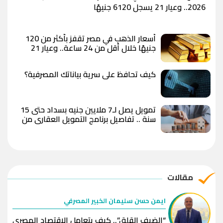
2026.. وعيار 21 يسجل 6120 جنيهًا
أسعار الذهب في مصر تقفز بأكثر من 120
جنيهًا خلال أقل من 24 ساعة.. وعيار 21
يسجل 6100 جنيه وسط توقعات بوصول
الأوقية إلى 5000 دولار
كيف تحافظ على سرية بياناتك المصرفية؟
تمويل يصل لـ7 ملايين جنيه بسداد حتى 15
سنة .. تفاصيل برنامج التمويل العقاري من
QNB مصر
مقالات
ايمن حسن سليمان الخبير المصرفي
“الضيف القلق”.. كيف يتعامل الاقتصاد المصري