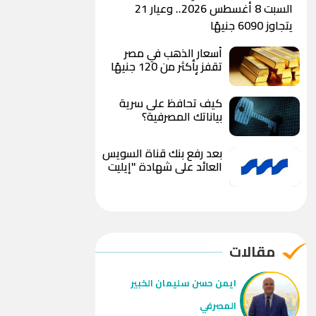
السبت 8 أغسطس 2026.. وعيار 21
يتجاوز 6090 جنيهًا
أسعار الذهب في مصر
تقفز بأكثر من 120 جنيهًا
خلال أقل من 24 ساعة..
وعيار 21 يسجل 6100
كيف تحافظ على سرية
جنيه وسط توقعات
بياناتك المصرفية؟
بوصول الأوقية إلى 5000
دولار
بعد رفع بنك قناة السويس
العائد على شهادة "إيليت
ستار" إلى 18%.. كم تربح
من استثمار 100 ألف
جنيه؟
مقالات
ايمن حسن سليمان الخبير
المصرفي