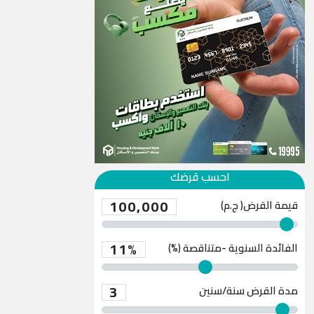
احسب قرضك
100,000
قيمة القرض( ج.م)
11%
الفائدة السنوية -متناقصة (%)
3
مدة القرض
سنة/سنين