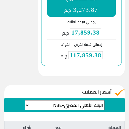
ج.م
3,273.87
إجمالي قيمة الفائدة
ج.م
17,859.38
إجمالي قيمة القرض + الفوائد
ج.م
117,859.38
آسعار العملات
العملة
بيع
شراء
العملة
بيع
شراء