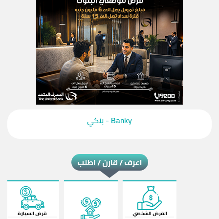
‎Banky - بنكي‎
اعرف / قارن / اطلب
القرض الشخصي
قرض السيارة
ال