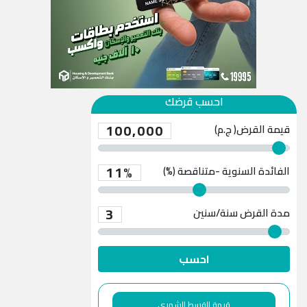
احسب قرضك
100,000
قيمة القرض( ج.م)
11%
الفائدة السنوية -متناقصة (%)
3
مدة القرض
سنة/سنين
احسب
قيمة القسط الشهري