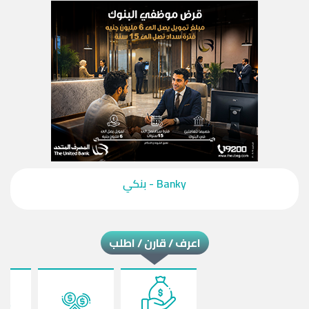
‎Banky - بنكي‎
اعرف / قارن / اطلب