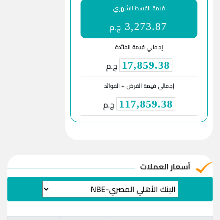
قيمة القسط الشهري
ج.م
3,273.87
إجمالي قيمة الفائدة
ج.م
17,859.38
إجمالي قيمة القرض + الفوائد
ج.م
117,859.38
آسعار العملات