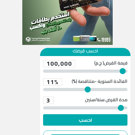
احسب قرضك
100,000
قيمة القرض( ج.م)
11%
الفائدة السنوية -متناقصة (%)
3
مدة القرض
سنة/سنين
احسب