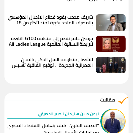
شريف مدحت يقود قطاع الاتصال المؤسسي
بالمصرف المتحد بخبرة تمتد لأكثر من 18
عاماً
چرمين عامر تنضم إلى منظمة G100 التابعة
للرابطةالنسائية العالمية All Ladies League
عن الإعلام الرقمي والتجارة الإلكترونية
لتشغيل منظومة النقل الذكي بالمدن
العمرانية الجديدة .. توقيع اتفاقية تأسيس
شركة "مواصلات مدن مصر"
مقالات
ايمن حسن سليمان الخبير المصرفي
“الضيف القلق”.. كيف يتعامل الاقتصاد المصري
مع تقلبات الأموال الساخنة؟