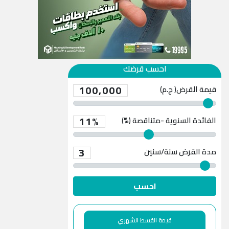
احسب قرضك
100,000
قيمة القرض( ج.م)
11%
الفائدة السنوية -متناقصة (%)
3
مدة القرض
سنة/سنين
احسب
قيمة القسط الشهري