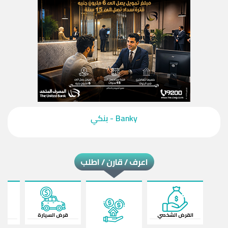
‎Banky - بنكي‎
اعرف / قارن / اطلب
القرض الشخصي
قرض السيارة
ال