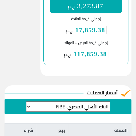
ج.م
3,273.87
إجمالي قيمة الفائدة
ج.م
17,859.38
إجمالي قيمة القرض + الفوائد
ج.م
117,859.38
آسعار العملات
العملة
بيع
شراء
العملة
بيع
شراء