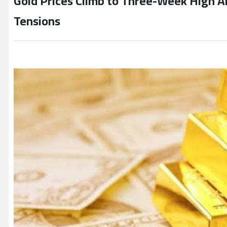
Gold Prices Climb to Three-Week High A
Tensions