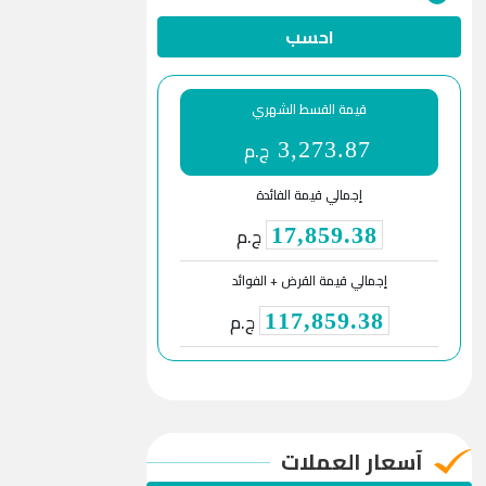
احسب
قيمة القسط الشهري
ج.م
3,273.87
إجمالي قيمة الفائدة
ج.م
17,859.38
إجمالي قيمة القرض + الفوائد
ج.م
117,859.38
آسعار العملات