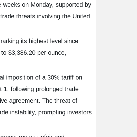
hree weeks on Monday, supported by
rade threats involving the United
rking its highest level since
 to $3,386.20 per ounce,
l imposition of a 30% tariff on
 1, following prolonged trade
sive agreement. The threat of
ade instability, prompting investors
 measures as unfair and