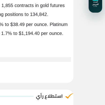
1,855 contracts in gold futures
ng positions to 134,842.
4% to $38.49 per ounce. Platinum
ed 1.7% to $1,194.40 per ounce.
استطلاع رأي