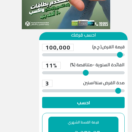
احسب قرضك
100,000
قيمة القرض( ج.م)
11%
الفائدة السنوية -متناقصة (%)
3
مدة القرض
سنة/سنين
احسب
قيمة القسط الشهري