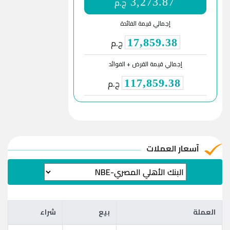
ج.م
3,273.87
إجمالي قيمة الفائدة
ج.م
17,859.38
إجمالي قيمة القرض + الفوائد
ج.م
117,859.38
آسعار العملات
العملة
بيع
شراء
العملة
بيع
شراء