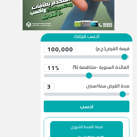
احسب قرضك
100,000
قيمة القرض( ج.م)
11%
الفائدة السنوية -متناقصة (%)
3
مدة القرض
سنة/سنين
احسب
قيمة القسط الشهري