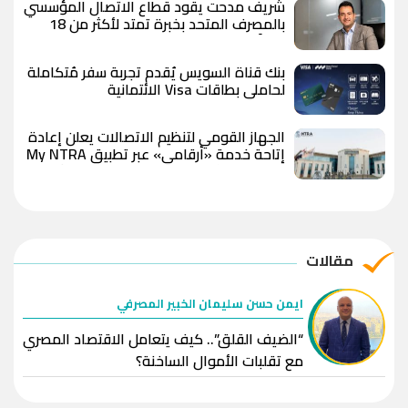
شريف مدحت يقود قطاع الاتصال المؤسسي
بالمصرف المتحد بخبرة تمتد لأكثر من 18
عاماً
بنك قناة السويس يُقدم تجربة سفر مُتكاملة
لحاملي بطاقات Visa الائتمانية
الجهاز القومي لتنظيم الاتصالات يعلن إعادة
إتاحة خدمة «أرقامي» عبر تطبيق My NTRA
بحل فني مؤقت لحين استكمال التحديثات
مقالات
ايمن حسن سليمان الخبير المصرفي
“الضيف القلق”.. كيف يتعامل الاقتصاد المصري
مع تقلبات الأموال الساخنة؟