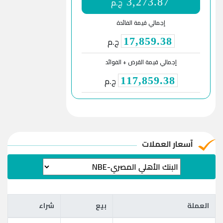
ج.م
3,273.87
إجمالي قيمة الفائدة
ج.م
17,859.38
إجمالي قيمة القرض + الفوائد
ج.م
117,859.38
آسعار العملات
العملة
بيع
شراء
العملة
بيع
شراء