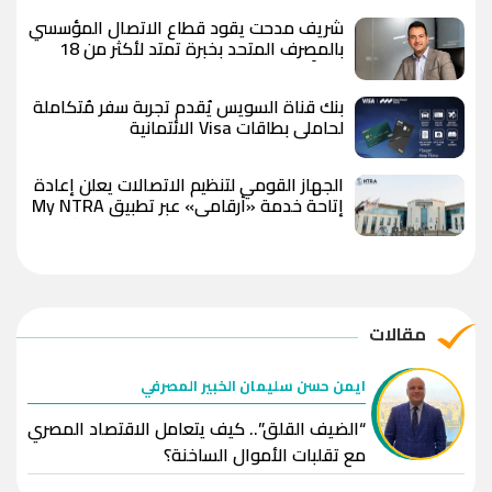
شريف مدحت يقود قطاع الاتصال المؤسسي
بالمصرف المتحد بخبرة تمتد لأكثر من 18
عاماً
بنك قناة السويس يُقدم تجربة سفر مُتكاملة
لحاملي بطاقات Visa الائتمانية
الجهاز القومي لتنظيم الاتصالات يعلن إعادة
إتاحة خدمة «أرقامي» عبر تطبيق My NTRA
بحل فني مؤقت لحين استكمال التحديثات
مقالات
ايمن حسن سليمان الخبير المصرفي
“الضيف القلق”.. كيف يتعامل الاقتصاد المصري
مع تقلبات الأموال الساخنة؟