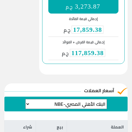
ج.م
3,273.87
إجمالي قيمة الفائدة
ج.م
17,859.38
إجمالي قيمة القرض + الفوائد
ج.م
117,859.38
آسعار العملات
العملة
بيع
شراء
العملة
بيع
شراء