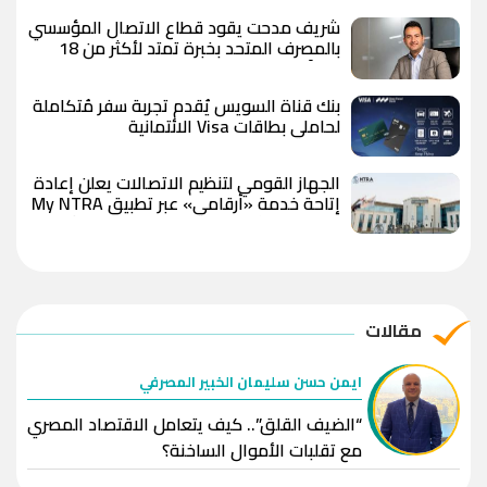
شريف مدحت يقود قطاع الاتصال المؤسسي
بالمصرف المتحد بخبرة تمتد لأكثر من 18
عاماً
بنك قناة السويس يُقدم تجربة سفر مُتكاملة
لحاملي بطاقات Visa الائتمانية
الجهاز القومي لتنظيم الاتصالات يعلن إعادة
إتاحة خدمة «أرقامي» عبر تطبيق My NTRA
بحل فني مؤقت لحين استكمال التحديثات
مقالات
ايمن حسن سليمان الخبير المصرفي
“الضيف القلق”.. كيف يتعامل الاقتصاد المصري
مع تقلبات الأموال الساخنة؟