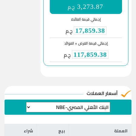
ج.م
3,273.87
إجمالي قيمة الفائدة
ج.م
17,859.38
إجمالي قيمة القرض + الفوائد
ج.م
117,859.38
آسعار العملات
العملة
بيع
شراء
العملة
بيع
شراء