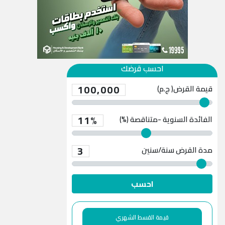
احسب قرضك
100,000
قيمة القرض( ج.م)
11%
الفائدة السنوية -متناقصة (%)
3
مدة القرض
سنة/سنين
احسب
قيمة القسط الشهري