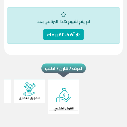
لم يتم تقييم هذا البرنامج بعد
أضف تقييمك
اعرف / قارن / اطلب
القرض الشخصي
قرض السيار
التمويل العقاري