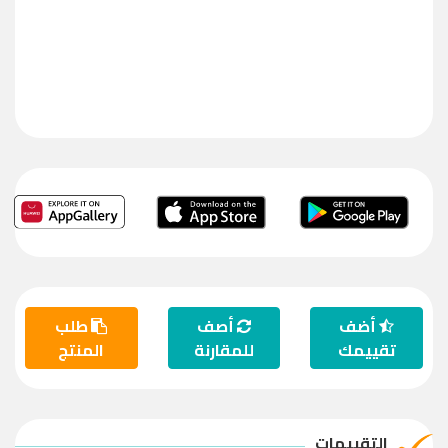
أضف
أصف
طلب
تقييمك
للمقارنة
المنتج
التقييمات