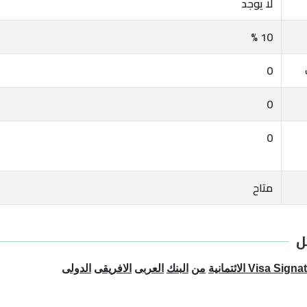
لا يوجد
10 %
0
0
0
متاح
ل
Visa Signa
الائتمانية
من
البنك
العربى
الافريقى
الدولى