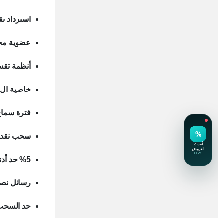
استرداد نقدى بي 10% لحركات 
عضوية مجانية
أنظمة تقس
خاصية ال 3D secure لتسوق آمن عبر الانتر
فترة سماح ل
سحب نقدي حتى 90 % من الحد
%5 حد أدني للسداد الشهري
رسائل نصي
حد السحب 