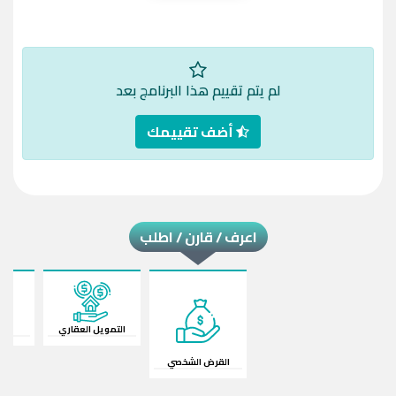
لم يتم تقييم هذا البرنامج بعد
أضف تقييمك
اعرف / قارن / اطلب
القرض الشخصي
قرض السيارة
ال
التمويل العقاري