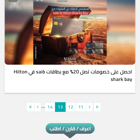
احصل على خصومات تصل 20% مع بطاقات saib في Hilton
shark bay
...
14
13
12
11
اعرف / قارن / اطلب