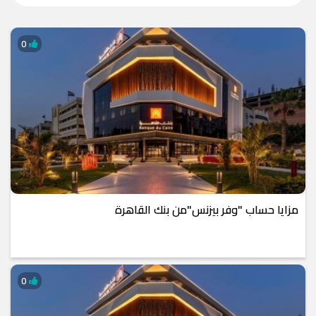
0
مزايا حساب "وفر بيزنس"من بنك القاهرة
0