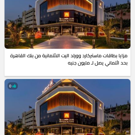
مزايا بطاقات ماستركارد وورلد اليت الائتمانية من بنك القاهرة
بحد ائتماني يصل لـ مليون جنيه
0