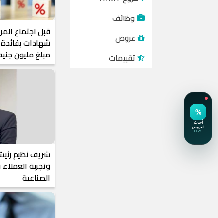
وظائف
عروض
شهادات بفائدة ش
مبلغ مليون جني
تقييمات
شريف نظيم رئيسً
وتجربة العملاء ف
الصناعية