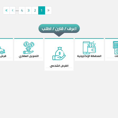
...
4
3
2
1
اعرف / قارن / اطلب
لإلكترونية
القرض الشخصي
قرض السيارة
ال
التمويل العقاري