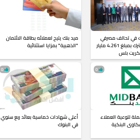
رك في تحالف مصرفي
ميد بنك يتيح لعملائه بطاقة الائتمان
لمنح تمويل مشترك بمبلغ 4.261 مليار
"الذهبية" بمزايا استثنائية
كريت بلس
0
0
لة لتوعية العملاء
أعلى شهادات خماسية بعائد ربع سنوي
شكاوى البنكية
في البنوك