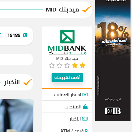
ميد بنك-MID
19189
ميد بنك-MID
أضف تقييمك
الأخبار
اسعار العملات
المنتجات
الآخبار
فروع / ATM