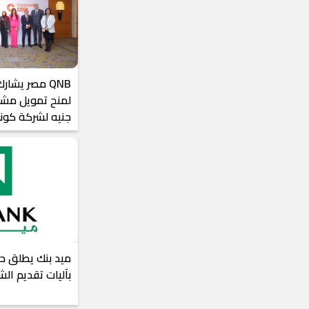
QNB مصر يشا
جنيه لشركة كون
ميد بنك يطلق حم
بآليات تقديم ال