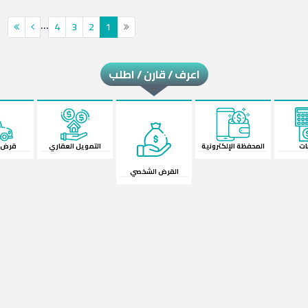
...
4
3
2
1
اعرف / قارن / اطلب
لكترونية
القرض الشخصي
قرض السيارة
الش
التمويل العقاري