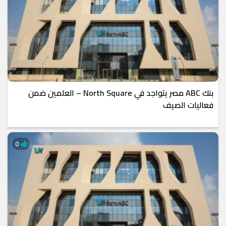
بنك ABC مصر يتواجد في North Square – العلمين ضمن
فعاليات الصيف
0