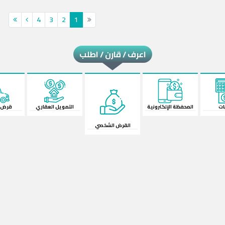
4
3
2
1
اعرف / قارن / اطلب
لكترونية
القرض الشخصي
قرض السيارة
الش
التمويل العقاري