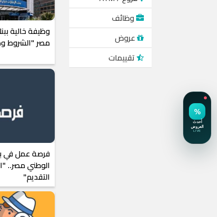
وظائف
وظيفة خالية ببن
عروض
مصر "الشروط وط
تقييمات
فرصة عمل في بن
الوطني مصر.. "ا
التقديم"