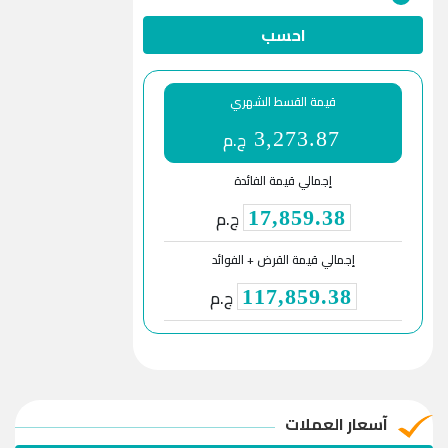
احسب
قيمة القسط الشهري
ج.م
3,273.87
إجمالي قيمة الفائدة
ج.م
17,859.38
إجمالي قيمة القرض + الفوائد
ج.م
117,859.38
آسعار العملات