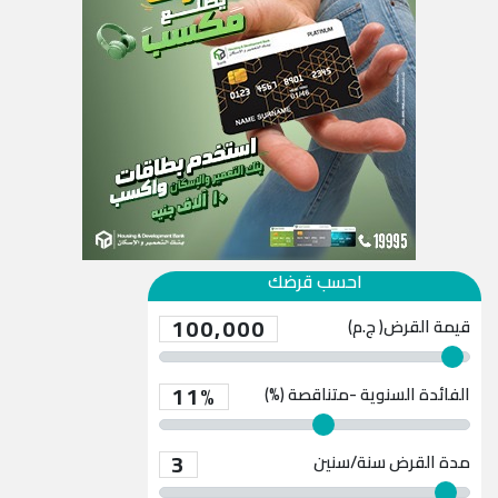
احسب قرضك
100,000
قيمة القرض( ج.م)
11%
الفائدة السنوية -متناقصة (%)
3
مدة القرض
سنة/سنين