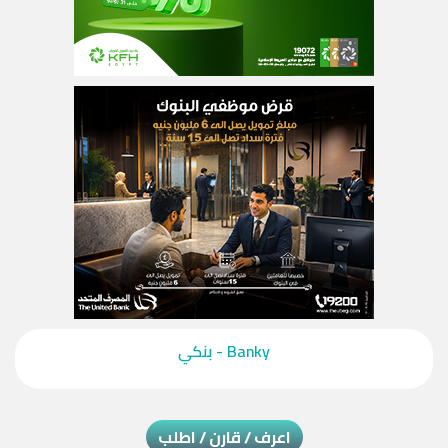
‎Banky - بنكي‎
اعرف / قارن / اطلب