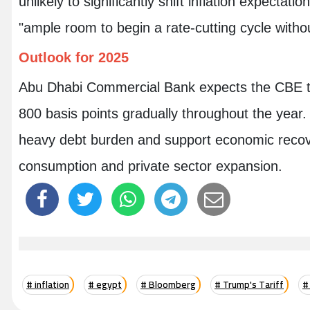
unlikely to significantly shift inflation expectat
"ample room to begin a rate-cutting cycle withou
Outlook for 2025
Abu Dhabi Commercial Bank expects the CBE to 
800 basis points gradually throughout the year.
heavy debt burden and support economic recov
consumption and private sector expansion.
# inflation
# egypt
# Bloomberg
# Trump's Tariff
#