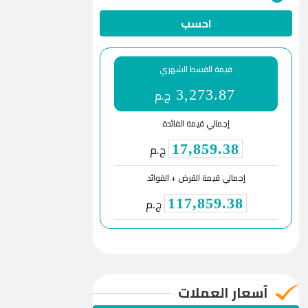
احسب
قيمة القسط الشهري
ج.م
3,273.87
إجمالي قيمة الفائدة
ج.م
17,859.38
إجمالي قيمة القرض + الفوائد
ج.م
117,859.38
آسعار العملات