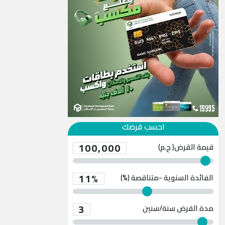
احسب قرضك
100,000
قيمة القرض( ج.م)
11%
الفائدة السنوية -متناقصة (%)
3
مدة القرض
سنة/سنين