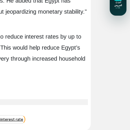
ions. He added that Egypt has
t jeopardizing monetary stability."
reduce interest rates by up to
 This would help reduce Egypt’s
ery through increased household
 interest rate