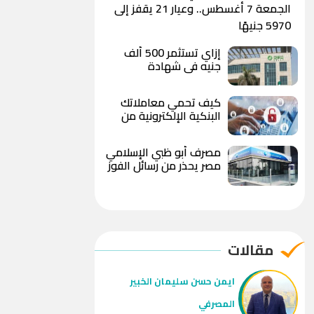
الجمعة 7 أغسطس.. وعيار 21 يقفز إلى
5970 جنيهًا
إزاي تستثمر 500 ألف
جنيه في شهادة
«الصفوة» من بنك بيت
التمويل الكويتي – مصر
كيف تحمي معاملاتك
بعد رفع العائد؟
البنكية الإلكترونية من
الاحتيال والاختراق؟
مصرف أبو ظبي الإسلامي
مصر يحذر من رسائل الفوز
بهدايا وعروض مزيفة
ويوجه بعدم مشاركة
البيانات المصرفية
مقالات
ايمن حسن سليمان الخبير
المصرفي