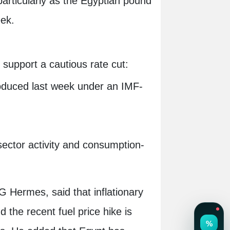
 particularly as the Egyptian pound
eek.
 support a cautious rate cut:
oduced last week under an IMF-
ector activity and consumption-
Hermes, said that inflationary
the recent fuel price hike is