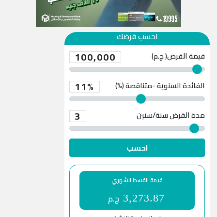
احسب قرضك
100,000
قيمة القرض( ج.م)
11%
الفائدة السنوية -متناقصة (%)
3
مدة القرض
سنة/سنين
احسب
قيمة القسط الشهري
ج.م
3,273.87