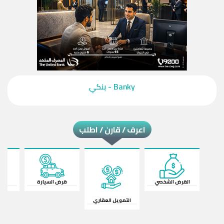
‎Banky - بنكي‎
اعرف / قارن / اطلب
القرض الشخصي
قرض السيارة
ال
التمويل العقاري