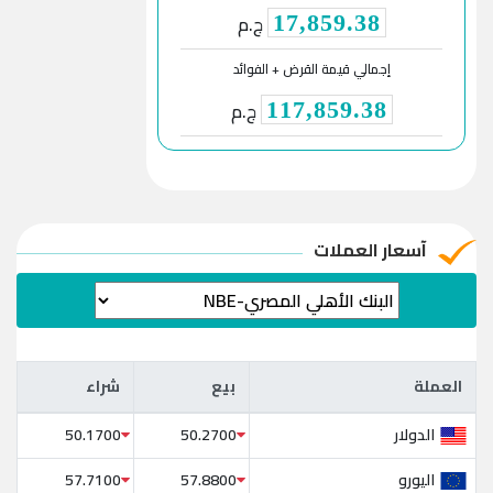
ج.م
17,859.38
إجمالي قيمة القرض + الفوائد
ج.م
117,859.38
آسعار العملات
العملة
بيع
شراء
العملة
بيع
شراء
الدولار
50.1700
50.2700
اليورو
57.7100
57.8800