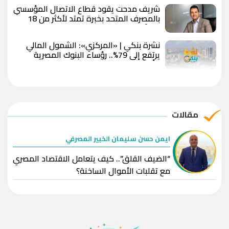
2026
شريف مدحت يقود قطاع الاتصال المؤسسي
بالمصرف المتحد بخبرة تمتد لأكثر من 18
عاماً
نشرة بنكي | «المركزي»: الشمول المالي
يرتفع إلى 79%.. رؤساء البنوك المصرية
يتألقون في قائمة فوربس.. وقطاع البنوك
يواصل نشاطه بالبورصة
مقالات
ايمن حسن سليمان الخبير المصرفي
“الضيف القلق”.. كيف يتعامل الاقتصاد المصري
مع تقلبات الأموال الساخنة؟