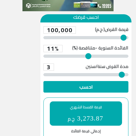
احسب قرضك
100,000
قيمة القرض( ج.م)
11%
الفائدة السنوية -متناقصة (%)
3
مدة القرض
سنة/سنين
احسب
قيمة القسط الشهري
ج.م
3,273.87
إجمالي قيمة الفائدة