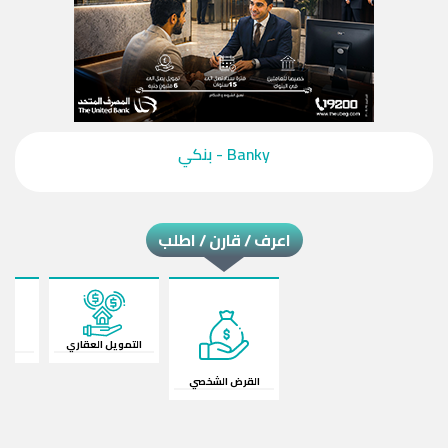
‎Banky - بنكي‎
اعرف / قارن / اطلب
القرض الشخصي
قرض السيارة
ال
التمويل العقاري