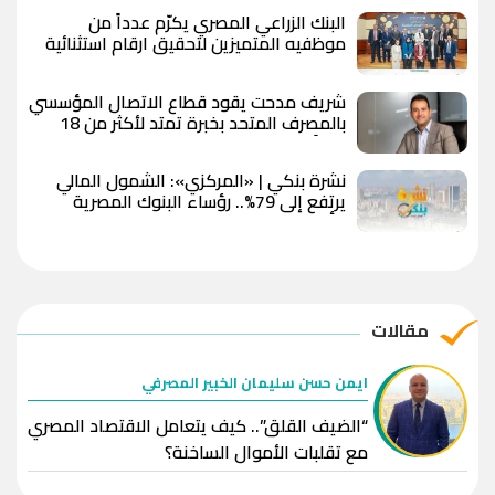
البنك الزراعي المصري يكرّم عدداً من
موظفيه المتميزين لتحقيق ارقام استثنائية
في القروض الشخصية خلال الربع الأول من
2026
شريف مدحت يقود قطاع الاتصال المؤسسي
بالمصرف المتحد بخبرة تمتد لأكثر من 18
عاماً
نشرة بنكي | «المركزي»: الشمول المالي
يرتفع إلى 79%.. رؤساء البنوك المصرية
يتألقون في قائمة فوربس.. وقطاع البنوك
يواصل نشاطه بالبورصة
مقالات
ايمن حسن سليمان الخبير المصرفي
“الضيف القلق”.. كيف يتعامل الاقتصاد المصري
مع تقلبات الأموال الساخنة؟