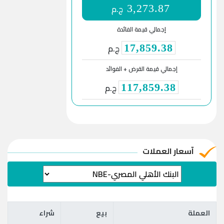
ج.م
3,273.87
إجمالي قيمة الفائدة
ج.م
17,859.38
إجمالي قيمة القرض + الفوائد
ج.م
117,859.38
آسعار العملات
العملة
بيع
شراء
العملة
بيع
شراء