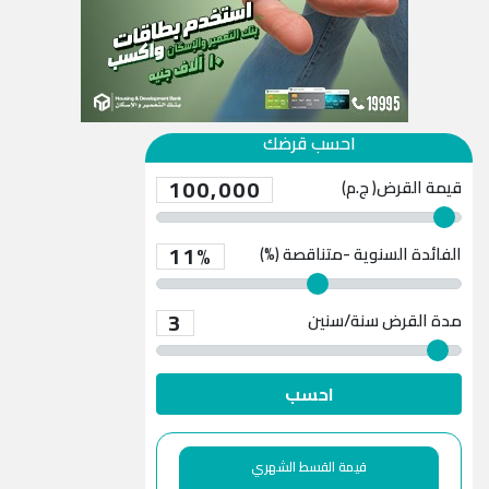
احسب قرضك
100,000
قيمة القرض( ج.م)
11%
الفائدة السنوية -متناقصة (%)
3
مدة القرض
سنة/سنين
احسب
قيمة القسط الشهري