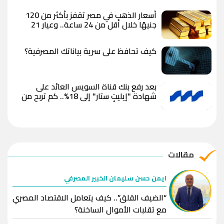
أسعار الذهب في مصر تقفز بأكثر من 120
جنيهًا خلال أقل من 24 ساعة.. وعيار 21
يسجل 6100 جنيه وسط توقعات بوصول
الأوقية إلى 5000 دولار
كيف تحافظ على سرية بياناتك المصرفية؟
بعد رفع بنك قناة السويس العائد على
شهادة "إيليت ستار" إلى 18%.. كم تربح من
استثمار 100 ألف جنيه؟
مقالات
ايمن حسن سليمان الخبير المصرفي
“الضيف القلق”.. كيف يتعامل الاقتصاد المصري
مع تقلبات الأموال الساخنة؟