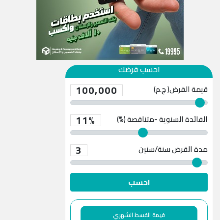
احسب قرضك
100,000
قيمة القرض( ج.م)
11%
الفائدة السنوية -متناقصة (%)
3
مدة القرض
سنة/سنين
احسب
قيمة القسط الشهري