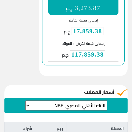
ج.م
3,273.87
إجمالي قيمة الفائدة
ج.م
17,859.38
إجمالي قيمة القرض + الفوائد
ج.م
117,859.38
آسعار العملات
العملة
بيع
شراء
العملة
بيع
شراء