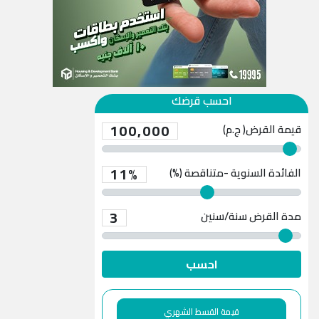
احسب قرضك
100,000
قيمة القرض( ج.م)
11%
الفائدة السنوية -متناقصة (%)
3
مدة القرض
سنة/سنين
احسب
قيمة القسط الشهري