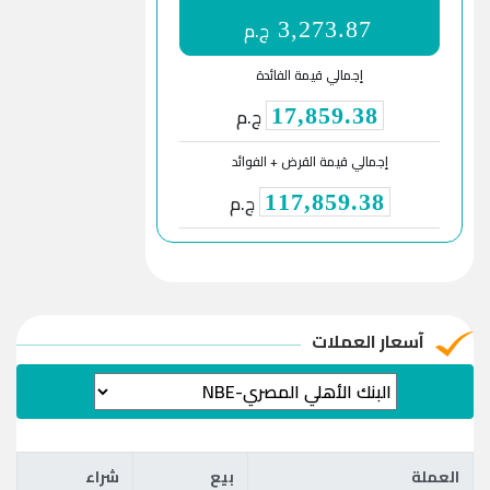
ج.م
3,273.87
إجمالي قيمة الفائدة
ج.م
17,859.38
إجمالي قيمة القرض + الفوائد
ج.م
117,859.38
آسعار العملات
العملة
بيع
شراء
العملة
بيع
شراء