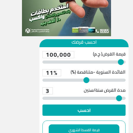
احسب قرضك
100,000
قيمة القرض( ج.م)
11%
الفائدة السنوية -متناقصة (%)
3
مدة القرض
سنة/سنين
احسب
قيمة القسط الشهري