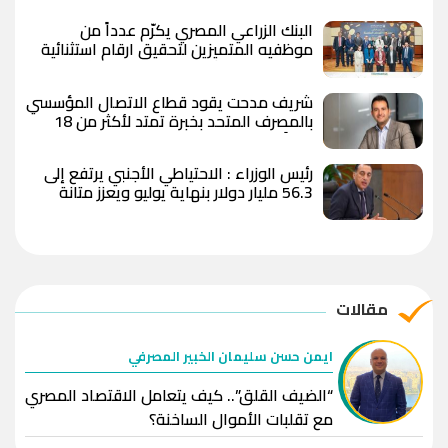
البنك الزراعي المصري يكرّم عدداً من
موظفيه المتميزين لتحقيق ارقام استثنائية
في القروض الشخصية خلال الربع الأول من
2026
شريف مدحت يقود قطاع الاتصال المؤسسي
بالمصرف المتحد بخبرة تمتد لأكثر من 18
عاماً
رئيس الوزراء : الاحتياطي الأجنبي يرتفع إلى
56.3 مليار دولار بنهاية يوليو ويعزز متانة
الاقتصاد المصري
مقالات
ايمن حسن سليمان الخبير المصرفي
“الضيف القلق”.. كيف يتعامل الاقتصاد المصري
مع تقلبات الأموال الساخنة؟