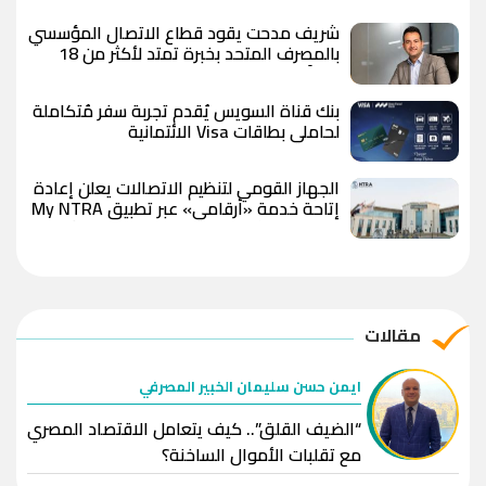
شريف مدحت يقود قطاع الاتصال المؤسسي
بالمصرف المتحد بخبرة تمتد لأكثر من 18
عاماً
بنك قناة السويس يُقدم تجربة سفر مُتكاملة
لحاملي بطاقات Visa الائتمانية
الجهاز القومي لتنظيم الاتصالات يعلن إعادة
إتاحة خدمة «أرقامي» عبر تطبيق My NTRA
بحل فني مؤقت لحين استكمال التحديثات
مقالات
ايمن حسن سليمان الخبير المصرفي
“الضيف القلق”.. كيف يتعامل الاقتصاد المصري
مع تقلبات الأموال الساخنة؟