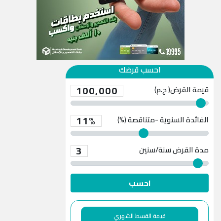
احسب قرضك
100,000
قيمة القرض( ج.م)
11%
الفائدة السنوية -متناقصة (%)
3
مدة القرض
سنة/سنين
احسب
قيمة القسط الشهري