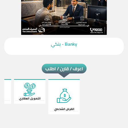
‎Banky - بنكي‎
اعرف / قارن / اطلب
القرض الشخصي
قرض السيارة
ال
التمويل العقاري