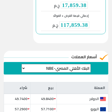
ج.م
17,859.38
إجمالي قيمة القرض + الفوائد
ج.م
117,859.38
آسعار العملات
العملة
بيع
شراء
العملة
بيع
شراء
الدولار
49.7400
49.8400
اليورو
57.2900
57.7100