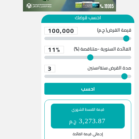
احسب قرضك
100,000
قيمة القرض( ج.م)
11%
الفائدة السنوية -متناقصة (%)
3
مدة القرض
سنة/سنين
احسب
قيمة القسط الشهري
ج.م
3,273.87
إجمالي قيمة الفائدة