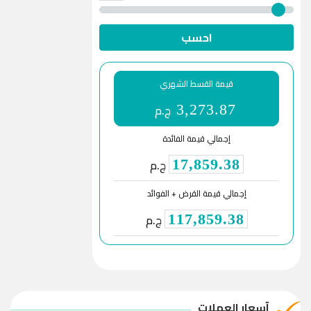
احسب
قيمة القسط الشهري
ج.م
3,273.87
إجمالي قيمة الفائدة
ج.م
17,859.38
إجمالي قيمة القرض + الفوائد
ج.م
117,859.38
آسعار العملات