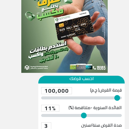
احسب قرضك
100,000
قيمة القرض( ج.م)
11%
الفائدة السنوية -متناقصة (%)
3
مدة القرض
سنة/سنين