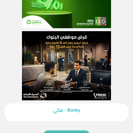
‎Banky - بنكي‎