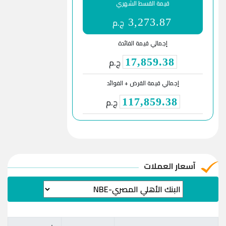
قيمة القسط الشهري
ج.م
3,273.87
إجمالي قيمة الفائدة
ج.م
17,859.38
إجمالي قيمة القرض + الفوائد
ج.م
117,859.38
آسعار العملات