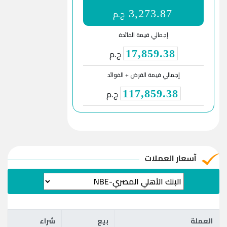
ج.م
3,273.87
إجمالي قيمة الفائدة
ج.م
17,859.38
إجمالي قيمة القرض + الفوائد
ج.م
117,859.38
آسعار العملات
العملة
بيع
شراء
العملة
بيع
شراء