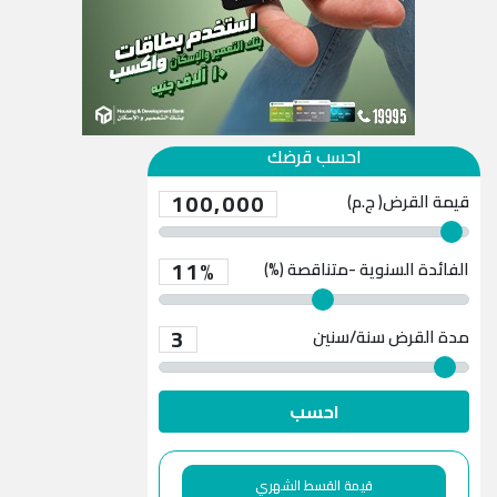
احسب قرضك
100,000
قيمة القرض( ج.م)
11%
الفائدة السنوية -متناقصة (%)
3
مدة القرض
سنة/سنين
احسب
قيمة القسط الشهري