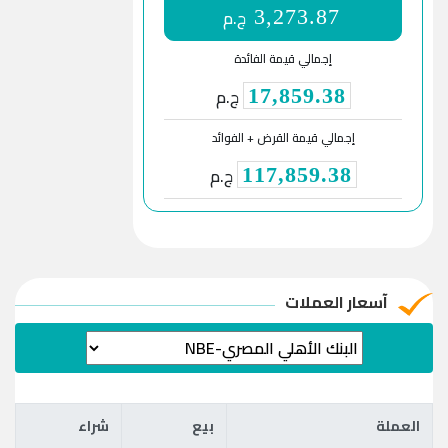
ج.م
3,273.87
إجمالي قيمة الفائدة
ج.م
17,859.38
إجمالي قيمة القرض + الفوائد
ج.م
117,859.38
آسعار العملات
العملة
بيع
شراء
العملة
بيع
شراء