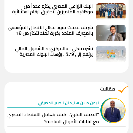
البنك الزراعي المصري يكرّم عدداً من
موظفيه المتميزين لتحقيق ارقام استثنائية
في القروض الشخصية خلال الربع الأول من
2026
شريف مدحت يقود قطاع الاتصال المؤسسي
بالمصرف المتحد بخبرة تمتد لأكثر من 18
عاماً
نشرة بنكي | «المركزي»: الشمول المالي
يرتفع إلى 79%.. رؤساء البنوك المصرية
يتألقون في قائمة فوربس.. وقطاع البنوك
يواصل نشاطه بالبورصة
مقالات
ايمن حسن سليمان الخبير المصرفي
“الضيف القلق”.. كيف يتعامل الاقتصاد المصري
مع تقلبات الأموال الساخنة؟