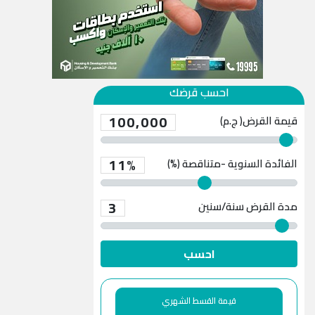
احسب قرضك
100,000
قيمة القرض( ج.م)
11%
الفائدة السنوية -متناقصة (%)
3
مدة القرض
سنة/سنين
احسب
قيمة القسط الشهري