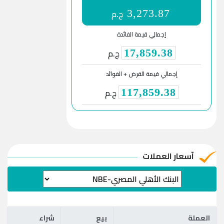
ج.م
3,273.87
إجمالي قيمة الفائدة
ج.م
17,859.38
إجمالي قيمة القرض + الفوائد
ج.م
117,859.38
آسعار العملات
العملة
بيع
شراء
العملة
بيع
شراء