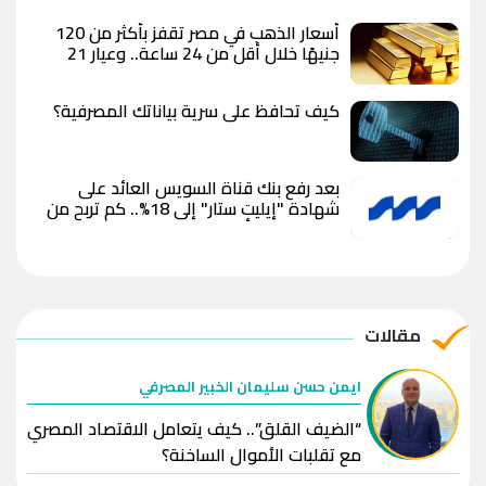
أسعار الذهب في مصر تقفز بأكثر من 120
جنيهًا خلال أقل من 24 ساعة.. وعيار 21
يسجل 6100 جنيه وسط توقعات بوصول
الأوقية إلى 5000 دولار
كيف تحافظ على سرية بياناتك المصرفية؟
بعد رفع بنك قناة السويس العائد على
شهادة "إيليت ستار" إلى 18%.. كم تربح من
استثمار 100 ألف جنيه؟
مقالات
ايمن حسن سليمان الخبير المصرفي
“الضيف القلق”.. كيف يتعامل الاقتصاد المصري
مع تقلبات الأموال الساخنة؟