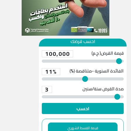
احسب قرضك
100,000
قيمة القرض( ج.م)
11%
الفائدة السنوية -متناقصة (%)
3
مدة القرض
سنة/سنين
احسب
قيمة القسط الشهري