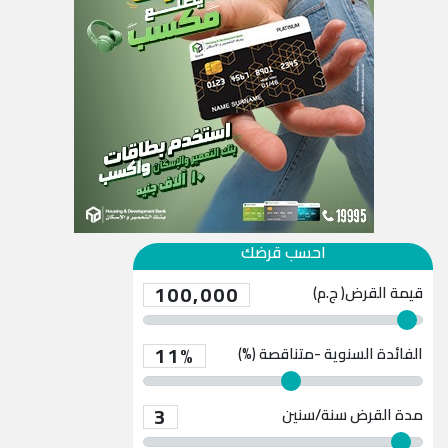
احسب قرضك
100,000
قيمة القرض( ج.م)
11%
الفائدة السنوية -متناقصة (%)
3
مدة القرض
سنة/سنين