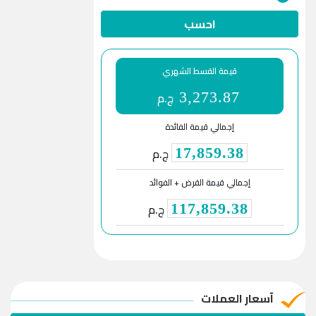
احسب
قيمة القسط الشهري
ج.م
3,273.87
إجمالي قيمة الفائدة
ج.م
17,859.38
إجمالي قيمة القرض + الفوائد
ج.م
117,859.38
آسعار العملات