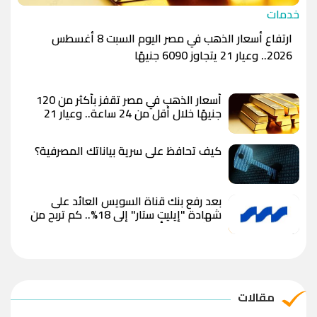
خدمات
ارتفاع أسعار الذهب في مصر اليوم السبت 8 أغسطس
2026.. وعيار 21 يتجاوز 6090 جنيهًا
أسعار الذهب في مصر تقفز بأكثر من 120
جنيهًا خلال أقل من 24 ساعة.. وعيار 21
يسجل 6100 جنيه وسط توقعات بوصول
الأوقية إلى 5000 دولار
كيف تحافظ على سرية بياناتك المصرفية؟
بعد رفع بنك قناة السويس العائد على
شهادة "إيليت ستار" إلى 18%.. كم تربح من
استثمار 100 ألف جنيه؟
مقالات