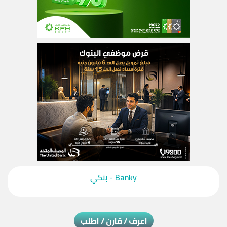
‎Banky - بنكي‎
اعرف / قارن / اطلب