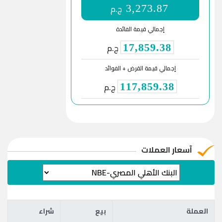
ج.م
3,273.87
إجمالي قيمة الفائدة
ج.م
17,859.38
إجمالي قيمة القرض + الفوائد
ج.م
117,859.38
آسعار العملات
العملة
بيع
شراء
العملة
بيع
شراء