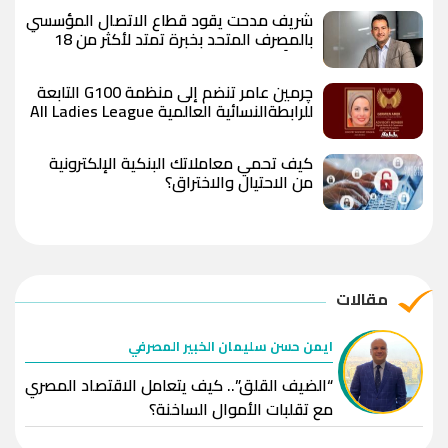
شريف مدحت يقود قطاع الاتصال المؤسسي
بالمصرف المتحد بخبرة تمتد لأكثر من 18
عاماً
چرمين عامر تنضم إلى منظمة G100 التابعة
للرابطةالنسائية العالمية All Ladies League
عن الإعلام الرقمي والتجارة الإلكترونية
كيف تحمي معاملاتك البنكية الإلكترونية
من الاحتيال والاختراق؟
مقالات
ايمن حسن سليمان الخبير المصرفي
“الضيف القلق”.. كيف يتعامل الاقتصاد المصري
مع تقلبات الأموال الساخنة؟