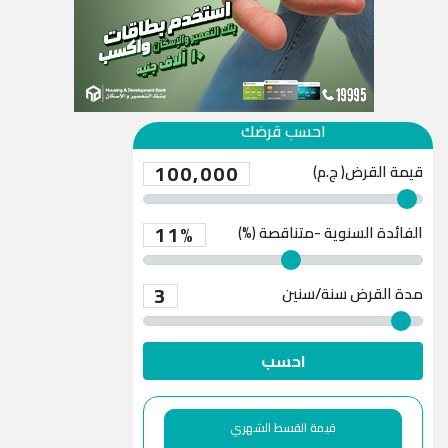
احسب قرضك
100,000
قيمة القرض( ج.م)
11%
الفائدة السنوية -متناقصة (%)
3
مدة القرض
سنة/سنين
احسب
قيمة القسط الشهري